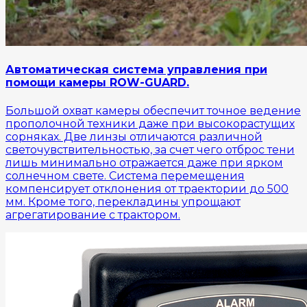
Автоматическая система управления при
помощи камеры ROW-GUARD.
Большой охват камеры обеспечит точное ведение
прополочной техники даже при высокорастущих
сорняках. Две линзы отличаются различной
светочувствительностью, за счет чего отброс тени
лишь минимально отражается даже при ярком
солнечном свете. Система перемещения
компенсирует отклонения от траектории до 500
мм. Кроме того, перекладины упрощают
агрегатирование с трактором.