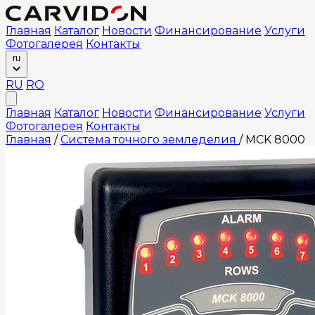
Главная
Каталог
Новости
Финансирование
Услуги
Фотогалерея
Контакты
ru
RU
RO
Главная
Каталог
Новости
Финансирование
Услуги
Фотогалерея
Контакты
Главная
/
Система точного земледелия
/
MCK 8000