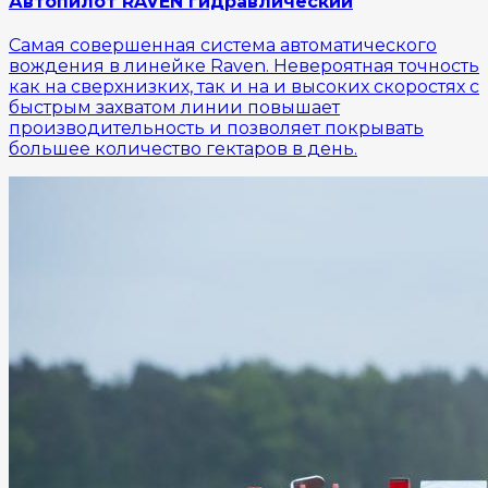
Автопилот RAVEN гидравлический
Самая совершенная система автоматического
вождения в линейке Raven. Невероятная точность
как на сверхнизких, так и на и высоких скоростях с
быстрым захватом линии повышает
производительность и позволяет покрывать
большее количество гектаров в день.