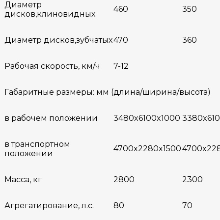
Диаметр
460
350
дисков,клиновидных
Диаметр дисков,зубчатых
470
360
Рабочая скорость, км/ч
7-12
Габаритные размеры: мм (длина/ширина/высота)
в рабочем положении
3480x6100x1000
3380x61
в транспортном
4700x2280x1500
4700x22
положении
Масса, кг
2800
2300
Агрегатирование, л.с.
80
70