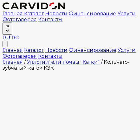
Главная
Каталог
Новости
Финансирование
Услуги
Фотогалерея
Контакты
ru
RU
RO
Главная
Каталог
Новости
Финансирование
Услуги
Фотогалерея
Контакты
Главная
/
Уплотнители почвы "Катки"
/
Кольчато-
зубчатый каток КЗК