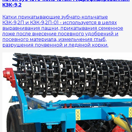
КЗК-9,2
Катки прикатывающие зубчато-кольчатые
КЗК-9,2П и КЗК-9,2П-01 - используется в целях
выравнивания пашни, прикатывания семенное
ложе после внесение посевного удобрений и
посевного материала, измельчения глыб,
разрушения почвенной и ледяной корки.