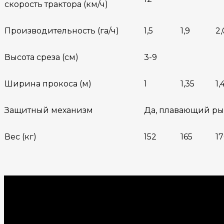
скорость трактора (км/ч)
Производительность (га/ч)
1,5
1,9
2,
Высота среза (cм)
3-9
Ширина прокоса (м)
1
1,35
1,
Защитный механизм
Да, плавающий ры
Вес (кг)
152
165
1