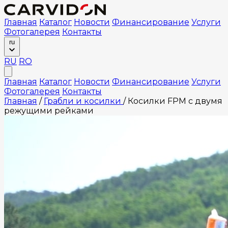
Главная
Каталог
Новости
Финансирование
Услуги
Фотогалерея
Контакты
ru
RU
RO
Главная
Каталог
Новости
Финансирование
Услуги
Фотогалерея
Контакты
Главная
/
Грабли и косилки
/
Косилки FPM с двумя
режущими рейками