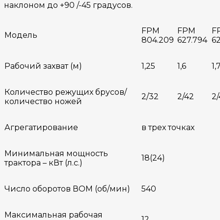
наклоном до +90 /-45 градусов.
FPM
FPM
F
Модель
804.209
627.794
62
Рабочий захват (м)
1,25
1,6
1,
Количество режущих брусов/
2/32
2/42
2/
количество ножей
Агрегатирование
в трех точках
Минимальная мощность
18(24)
трактора – кВт (л.с.)
Число оборотов ВОМ (об/мин)
540
Максимальная рабочая
12