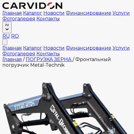
Главная
Каталог
Новости
Финансирование
Услуги
Фотогалерея
Контакты
ru
RU
RO
Главная
Каталог
Новости
Финансирование
Услуги
Фотогалерея
Контакты
Главная
/
ПОГРУЗКА ЗЕРНА
/
Фронтальный
погрузчик Metal-Technik