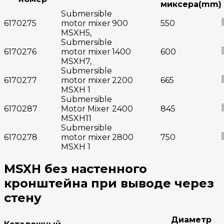
миксера(mm)
Submersible
6170275
motor mixer
900
550
MSXH5,
Submersible
6170276
motor mixer
1400
600
MSXH7,
Submersible
6170277
motor mixer
2200
665
MSXH 1
Submersible
6170287
Motor Mixer
2400
845
MSXH11
Submersible
6170278
motor mixer
2800
750
MSXH 1
MSXH без настенного
кронштейна при выводе через
стену
Диаметр