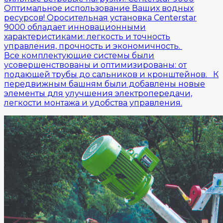
Оптимальное использование Ваших водных
ресурсов! Оросительная установка Centerstar
9000 обладает инновационными
характеристиками: легкость и точность
управления, прочность и экономичность.
Все комплектующие системы были
усовершенствованы и оптимизированы: от
подающей трубы до сальников и кронштейнов. К
передвижным башням были добавлены новые
элементы для улучшения электропередачи,
легкости монтажа и удобства управления.