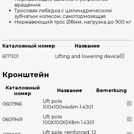
вращения
Тросовая лебедка с цилиндрическим
зубчатым колесом, самотормозящая
Нержавеющий трос Ø8мм, нагрузка до 900 кг
Каталожный номер
Название
6171101
Lifting and lowering device
Кронштейн
Каталожный
Название
Bemerkung
номер
Lift pole
0601966
100x100x4x6m-1.4301
Lift pole
0601949
100X100X5X8m 1.4301
Lift pole, reinforced, 12