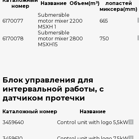
Каталожный
Название
Объем(m³)
лопастей
номер
миксера(mm)
Submersible
6170077
motor mixer
2200
665
MSXH 1
Submersible
6170078
motor mixer
2800
750
MSXH15
Блок управления для
интервальной работы, с
датчиком протечки
Каталожный номер
Название
3459640
Control unit with logo 5,5kW
3459610
Control unit with logo 7,5kW