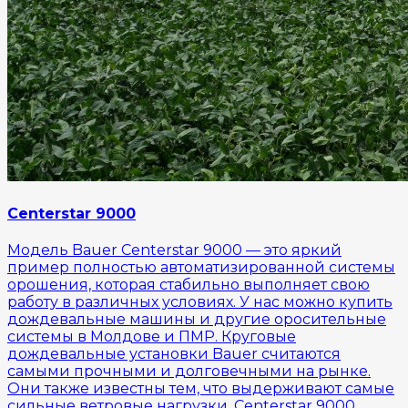
Centerstar 9000
Модель Bauer Centerstar 9000 — это яркий
пример полностью автоматизированной системы
орошения, которая стабильно выполняет свою
работу в различных условиях. У нас можно купить
дождевальные машины и другие оросительные
системы в Молдове и ПМР. Круговые
дождевальные установки Bauer считаются
самыми прочными и долговечными на рынке.
Они также известны тем, что выдерживают самые
сильные ветровые нагрузки. Centerstar 9000