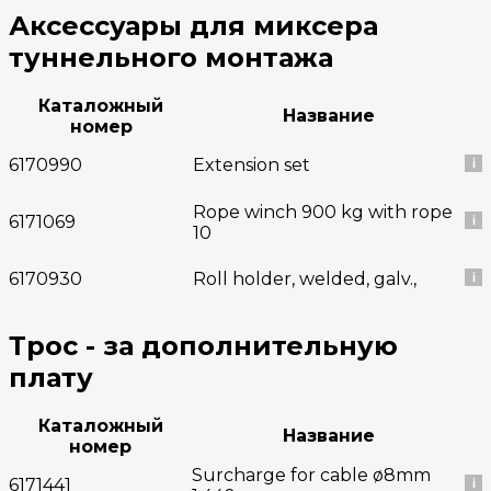
Аксессуары для миксера
туннельного монтажа
Каталожный
Название
номер
6170990
Extension set
Rope winch 900 kg with rope
6171069
10
6170930
Roll holder, welded, galv.,
Трос - за дополнительную
плату
Каталожный
Название
номер
Surcharge for cable ø8mm
6171441