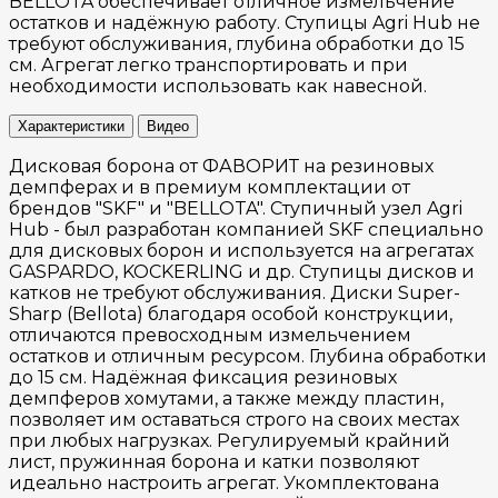
BELLOTA обеспечивает отличное измельчение
остатков и надёжную работу. Ступицы Agri Hub не
требуют обслуживания, глубина обработки до 15
см. Агрегат легко транспортировать и при
необходимости использовать как навесной.
Характеристики
Видео
Дисковая борона от ФАВОРИТ на резиновых
демпферах и в премиум комплектации от
брендов "SKF" и "BELLOTA". Ступичный узел Agri
Hub - был разработан компанией SKF специально
для дисковых борон и используется на агрегатах
GASPARDO, KOCKERLING и др. Ступицы дисков и
катков не требуют обслуживания. Диски Super-
Sharp (Bellota) благодаря особой конструкции,
отличаются превосходным измельчением
остатков и отличным ресурсом. Глубина обработки
до 15 см. Надёжная фиксация резиновых
демпферов хомутами, а также между пластин,
позволяет им оставаться строго на своих местах
при любых нагрузках. Регулируемый крайний
лист, пружинная борона и катки позволяют
идеально настроить агрегат. Укомплектована