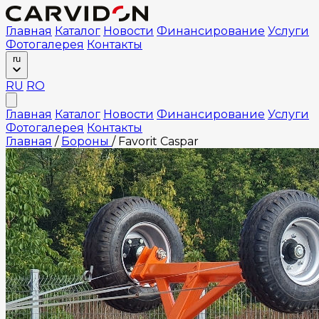
Главная
Каталог
Новости
Финансирование
Услуги
Фотогалерея
Контакты
ru
RU
RO
Главная
Каталог
Новости
Финансирование
Услуги
Фотогалерея
Контакты
Главная
/
Бороны
/
Favorit Caspar