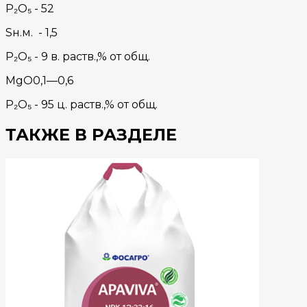
P₂O₅ - 52
Sн.м. - 1,5
P₂O₅ - 9 в. раств.,% от общ.
MgO0,1—0,6
P₂O₅ - 95 ц. раств.,% от общ.
ТАКЖЕ В РАЗДЕЛЕ