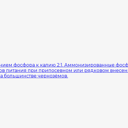
ием фосфора к калию 2:1. Аммонизированные фосф
ов питания при припосевном или рядковом внесен
на большинстве чернозёмов.