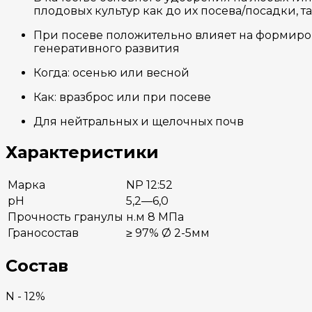
плодовых культур как до их посева/посадки, т
При посеве положительно влияет на формиро
генеративного развития
Когда: осенью или весной
Как: вразброс или при посеве
Для нейтральных и щелочных почв
Характеристики
Марка
NP 12:52
pH
5,2—6,0
Прочность гранулы
н.м 8 МПа
Граносостав
≥ 97% Ø 2-5мм
Состав
N - 12%