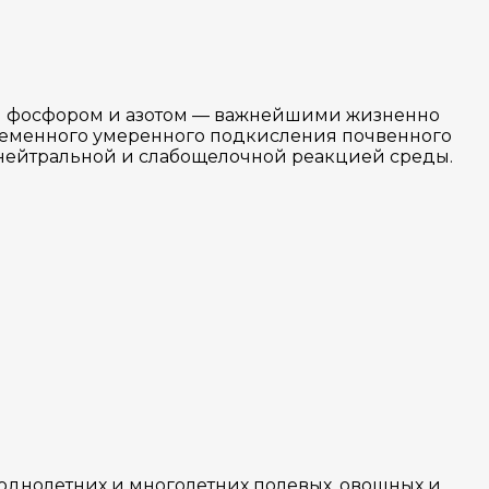
м фосфором и азотом — важнейшими жизненно
временного умеренного подкисления почвенного
 нейтральной и слабощелочной реакцией среды.
 однолетних и многолетних полевых, овощных и