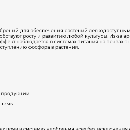
обрений для обеспечения растений легкодоступны
бствуют росту и развитию любой культуры. Из-за 
ффект наблюдается в системах питания на почвах с
ступлению фосфора в растения.
й продукции
стемы
ах почв в системах удобрения всех без исключения