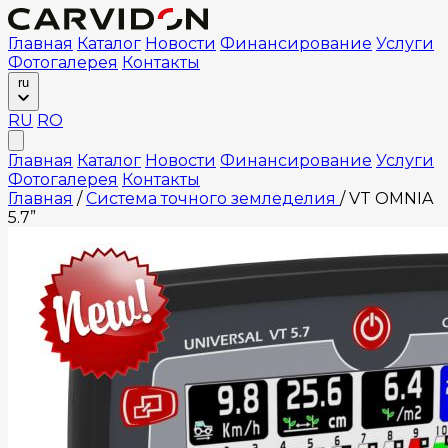
Главная
Каталог
Новости
Финансирование
Услуги
Фотогалерея
Контакты
ru
RU
RO
Главная
Каталог
Новости
Финансирование
Услуги
Фотогалерея
Контакты
Главная
/
Система точного земледелия
/
VT OMNIA
5.7”