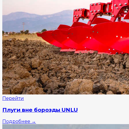
Перейти
Плуги вне борозды UNLU
Подробнее
→