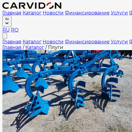
Главная
Каталог
Новости
Финансирование
Услуги
Ф
ru
RU
RO
Главная
Каталог
Новости
Финансирование
Услуги
Ф
Главная
/
Каталог
/
Плуги