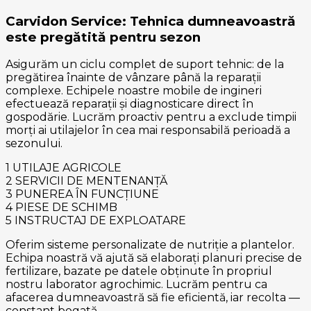
Carvidon Service: Tehnica dumneavoastră
este pregătită pentru sezon
Asigurăm un ciclu complet de suport tehnic: de la
pregătirea înainte de vânzare până la reparații
complexe. Echipele noastre mobile de ingineri
efectuează reparații și diagnosticare direct în
gospodărie. Lucrăm proactiv pentru a exclude timpii
morți ai utilajelor în cea mai responsabilă perioadă a
sezonului.
1
UTILAJE AGRICOLE
2
SERVICII DE MENTENANȚĂ
3
PUNEREA ÎN FUNCȚIUNE
4
PIESE DE SCHIMB
5
INSTRUCTAJ DE EXPLOATARE
Oferim sisteme personalizate de nutriție a plantelor.
Echipa noastră vă ajută să elaborați planuri precise de
fertilizare, bazate pe datele obținute în propriul
nostru laborator agrochimic. Lucrăm pentru ca
afacerea dumneavoastră să fie eficientă, iar recolta —
constant bogată.