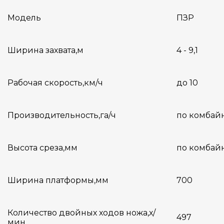
Модель
ПЗР
Ширина захвата,м
4 - 9,1
Рабочая скорость,км/ч
до 10
Производительность,га/ч
по комбайн
Высота среза,мм
по комбай
Ширина платформы,мм
700
Количество двойных ходов ножа,х/
497
мин