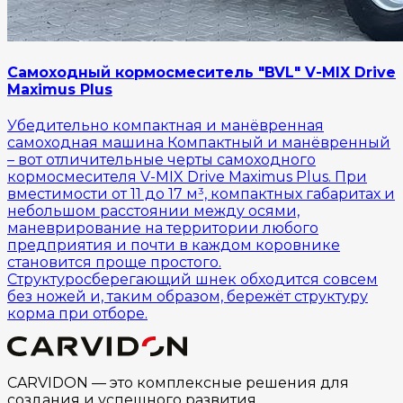
Cамоходный кормосмеситель "BVL" V-MIX Drive
Maximus Plus
Убедительно компактная и манёвренная
самоходная машина Компактный и манёвренный
– вот отличительные черты самоходного
кормосмесителя V-MIX Drive Maximus Plus. При
вместимости от 11 до 17 м³, компактных габаритах и
небольшом расстоянии между осями,
маневрирование на территории любого
предприятия и почти в каждом коровнике
становится проще простого.
Структуросберегающий шнек обходится совсем
без ножей и, таким образом, бережёт структуру
корма при отборе.
CARVIDON — это комплексные решения для
создания и успешного развития