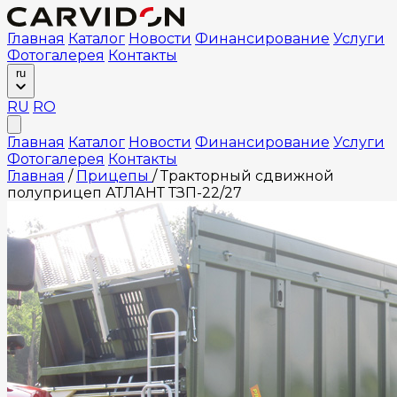
Главная
Каталог
Новости
Финансирование
Услуги
Фотогалерея
Контакты
ru
RU
RO
Главная
Каталог
Новости
Финансирование
Услуги
Фотогалерея
Контакты
Главная
/
Прицепы
/
Тракторный сдвижной
полуприцеп АТЛАНТ ТЗП-22/27