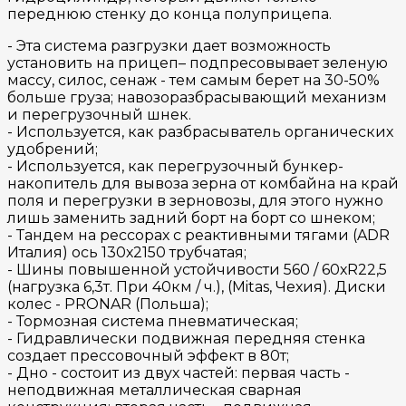
переднюю стенку до конца полуприцепа.
- Эта система разгрузки дает возможность
установить на прицеп– подпресовывает зеленую
массу, силос, сенаж - тем самым берет на 30-50%
больше груза; навозоразбрасывающий механизм
и перегрузочный шнек.
- Используется, как разбрасыватель органических
удобрений;
- Используется, как перегрузочный бункер-
накопитель для вывоза зерна от комбайна на край
поля и перегрузки в зерновозы, для этого нужно
лишь заменить задний борт на борт со шнеком;
- Тандем на рессорах с реактивными тягами (ADR
Италия) ось 130х2150 трубчатая;
- Шины повышенной устойчивости 560 / 60хR22,5
(нагрузка 6,3т. При 40км / ч.), (Mitas, Чехия). Диски
колес - PRONAR (Польша);
- Тормозная система пневматическая;
- Гидравлически подвижная передняя стенка
создает прессовочный эффект в 80т;
- Дно - состоит из двух частей: первая часть -
неподвижная металлическая сварная