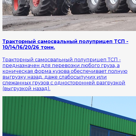
Тракторный самосвальный полуприцеп ТСП -
10/14/16/20/26 тонн.
Тракторный самосвальный полуприцеп ТСП -
предназначен для перевозки любого груза, а
коническая форма кузова обеспечивает полную
выгрузку назад, даже слабосыпучих или
слежанных грузов с односторонней разгрузкой
(выгрузкой назад).