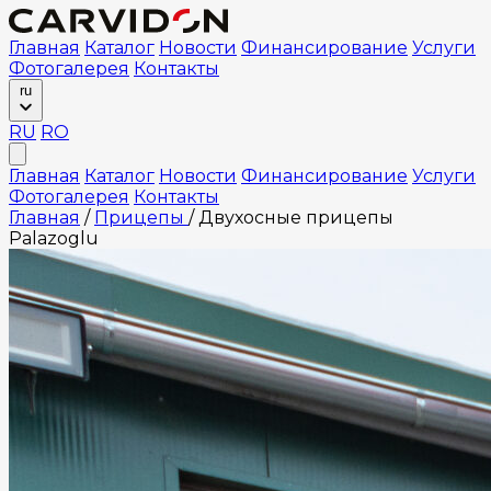
Главная
Каталог
Новости
Финансирование
Услуги
Фотогалерея
Контакты
ru
RU
RO
Главная
Каталог
Новости
Финансирование
Услуги
Фотогалерея
Контакты
Главная
/
Прицепы
/
Двухосные прицепы
Palazoglu