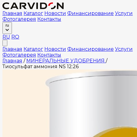
Главная
Каталог
Новости
Финансирование
Услуги
Фотогалерея
Контакты
ru
RU
RO
Главная
Каталог
Новости
Финансирование
Услуги
Фотогалерея
Контакты
Главная
/
МИНЕРАЛЬНЫЕ УДОБРЕНИЯ
/
Тиосульфат аммония NS 12:26