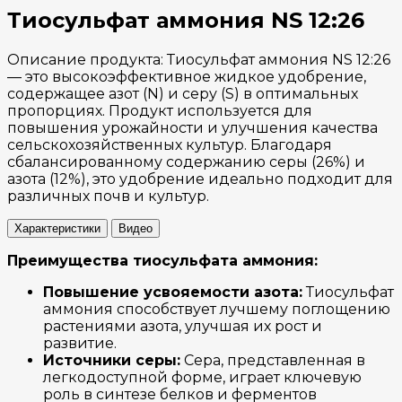
Тиосульфат аммония NS 12:26
Описание продукта: Тиосульфат аммония NS 12:26
— это высокоэффективное жидкое удобрение,
содержащее азот (N) и серу (S) в оптимальных
пропорциях. Продукт используется для
повышения урожайности и улучшения качества
сельскохозяйственных культур. Благодаря
сбалансированному содержанию серы (26%) и
азота (12%), это удобрение идеально подходит для
различных почв и культур.
Характеристики
Видео
Преимущества тиосульфата аммония:
Повышение усвояемости азота:
Тиосульфат
аммония способствует лучшему поглощению
растениями азота, улучшая их рост и
развитие.
Источники серы:
Сера, представленная в
легкодоступной форме, играет ключевую
роль в синтезе белков и ферментов