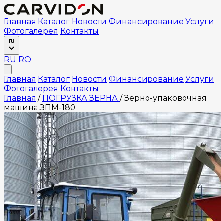
Главная
Каталог
Новости
Финансирование
Услуги
Фотогалерея
Контакты
ru
RU
RO
Главная
Каталог
Новости
Финансирование
Услуги
Фотогалерея
Контакты
Главная
/
ПОГРУЗКА ЗЕРНА
/
Зерно-упаковочная
машина ЗПМ-180