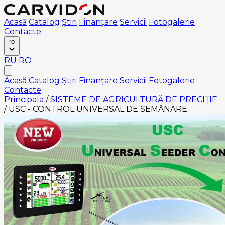
Acasă
Catalog
Știri
Finanțare
Servicii
Fotogalerie
Contacte
ro
RU
RO
Acasă
Catalog
Știri
Finanțare
Servicii
Fotogalerie
Contacte
Principala
/
SISTEME DE AGRICULTURĂ DE PRECIȚIE
/
USC - CONTROL UNIVERSAL DE SEMĂNARE