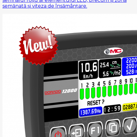
semnalul roșu al elementului LED, precum și zona
semănată și viteza de însămânțare.