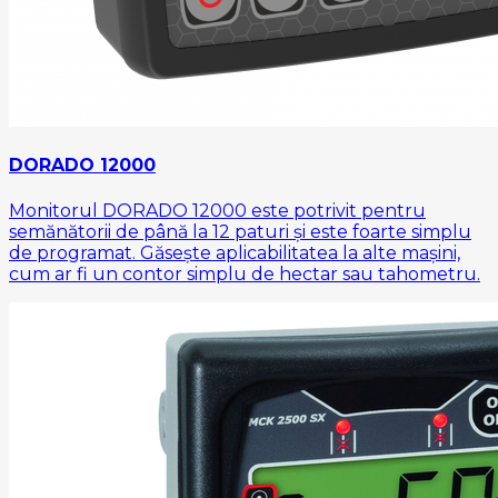
DORADO 12000
Monitorul DORADO 12000 este potrivit pentru
semănătorii de până la 12 paturi și este foarte simplu
de programat. Găsește aplicabilitatea la alte mașini,
cum ar fi un contor simplu de hectar sau tahometru.