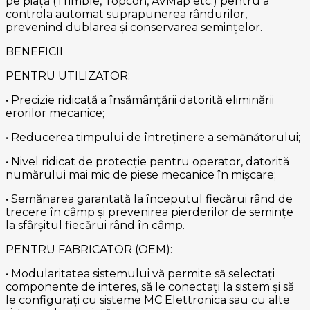
pe piață (Trimble, Topcon, AVMap etc.) pentru a
controla automat suprapunerea rândurilor,
prevenind dublarea și conservarea semințelor.
BENEFICII
PENTRU UTILIZATOR:
• Precizie ridicată a însămânțării datorită eliminării
erorilor mecanice;
• Reducerea timpului de întreținere a semănătorului;
• Nivel ridicat de protecție pentru operator, datorită
numărului mai mic de piese mecanice în mișcare;
• Semănarea garantată la începutul fiecărui rând de
trecere în câmp și prevenirea pierderilor de semințe
la sfârșitul fiecărui rând în câmp.
PENTRU FABRICATOR (OEM):
• Modularitatea sistemului vă permite să selectați
componente de interes, să le conectați la sistem și să
le configurați cu sisteme MC Elettronica sau cu alte