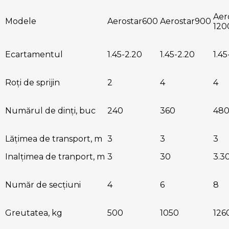
Aer
Modele
Aerostar600
Aerostar900
120
Ecartamentul
1.45-2.20
1.45-2.20
1.45
Roți de sprijin
2
4
4
Numărul de dinți, buc
240
360
48
Lățimea de transport, m
3
3
3
Inalțimea de tranport, m
3
30
3.3
Număr de secțiuni
4
6
8
Greutatea, kg
500
1050
126