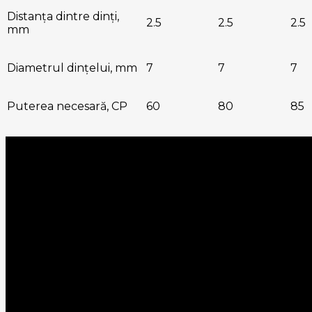
Distanța dintre dinți,
2.5
2.5
2.5
mm
Diametrul dințelui, mm
7
7
7
Puterea necesară, CP
60
80
85