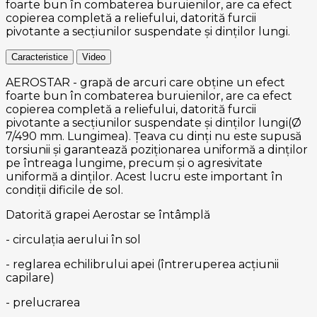
foarte bun în combaterea buruienilor, are ca efect
copierea completă a reliefului, datorită furcii
pivotante a secțiunilor suspendate și dinților lungi.
Caracteristice
Video
AEROSTAR - grapă de arcuri care obține un efect
foarte bun în combaterea buruienilor, are ca efect
copierea completă a reliefului, datorită furcii
pivotante a secțiunilor suspendate și dinților lungi(Ø
7/490 mm. Lungimea). Țeava cu dinți nu este supusă
torsiunii și garantează poziționarea uniformă a dinților
pe întreaga lungime, precum și o agresivitate
uniformă a dinților. Acest lucru este important în
condiții dificile de sol.
Datorită grapei Aerostar se întâmplă
- circulația aerului în sol
- reglarea echilibrului apei (întreruperea acțiunii
capilare)
- prelucrarea