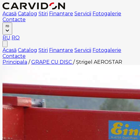
Acasă
Catalog
Știri
Finanțare
Servicii
Fotogalerie
Contacte
ro
RU
RO
Acasă
Catalog
Știri
Finanțare
Servicii
Fotogalerie
Contacte
Principala
/
GRAPE CU DISC
/
Ștrigel AEROSTAR