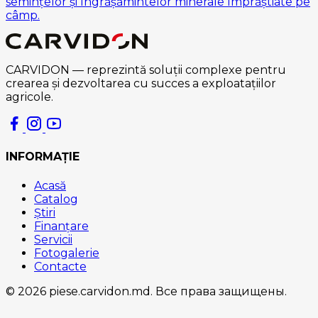
semințelor și îngrășămintelor minerale împrăștiate pe
câmp.
CARVIDON — reprezintă soluții complexe pentru
crearea și dezvoltarea cu succes a exploatațiilor
agricole.
INFORMAȚIE
Acasă
Catalog
Știri
Finanțare
Servicii
Fotogalerie
Contacte
© 2026 piese.carvidon.md. Все права защищены.