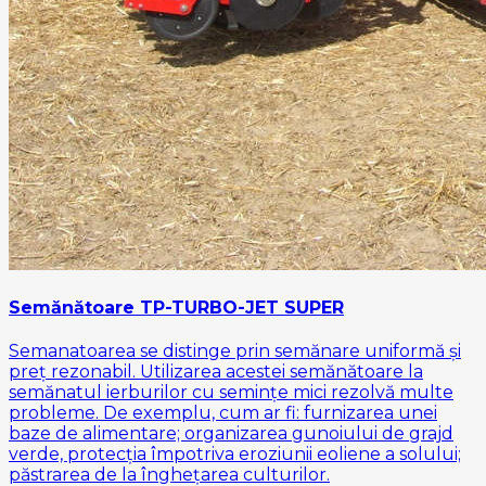
Semănătoare TP-TURBO-JET SUPER
Semanatoarea se distinge prin semănare uniformă și
preț rezonabil. Utilizarea acestei semănătoare la
semănatul ierburilor cu semințe mici rezolvă multe
probleme. De exemplu, cum ar fi: furnizarea unei
baze de alimentare; organizarea gunoiului de grajd
verde, protecția împotriva eroziunii eoliene a solului;
păstrarea de la înghețarea culturilor.