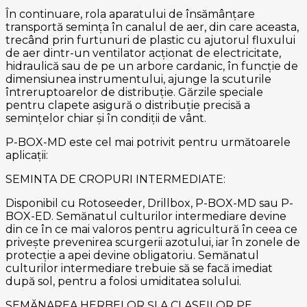
În continuare, rola aparatului de însămânțare
transportă semința în canalul de aer, din care aceasta,
trecând prin furtunuri de plastic cu ajutorul fluxului
de aer dintr-un ventilator acționat de electricitate,
hidraulică sau de pe un arbore cardanic, în funcție de
dimensiunea instrumentului, ajunge la scuturile
întreruptoarelor de distribuție. Gărzile speciale
pentru clapete asigură o distribuție precisă a
semințelor chiar și în condiții de vânt.
P-BOX-MD este cel mai potrivit pentru următoarele
aplicații:
SEMINTA DE CROPURI INTERMEDIATE:
Disponibil cu Rotoseeder, Drillbox, P-BOX-MD sau P-
BOX-ED. Semănatul culturilor intermediare devine
din ce în ce mai valoros pentru agricultură în ceea ce
privește prevenirea scurgerii azotului, iar în zonele de
protecție a apei devine obligatoriu. Semănatul
culturilor intermediare trebuie să se facă imediat
după sol, pentru a folosi umiditatea solului.
SEMĂNAREA HERBELOR ȘI A CLASEILOR PE