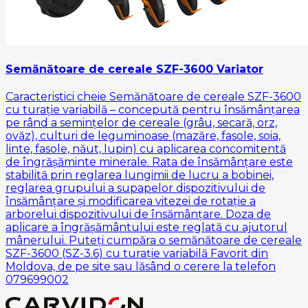
Semănătoare de cereale SZF-3600 Variator
Caracteristici cheie Semănătoare de cereale SZF-3600
cu turație variabilă – concepută pentru însămânțarea
pe rând a semințelor de cereale (grâu, secară, orz,
ovăz), culturi de leguminoase (mazăre, fasole, soia,
linte, fasole, năut, lupin) cu aplicarea concomitentă
de îngrășăminte minerale. Rata de însămânțare este
stabilită prin reglarea lungimii de lucru a bobinei,
reglarea grupului a supapelor dispozitivului de
însămânțare și modificarea vitezei de rotație a
arborelui dispozitivului de însămânțare. Doza de
aplicare a îngrășământului este reglată cu ajutorul
mânerului. Puteți cumpăra o semănătoare de cereale
SZF-3600 (SZ-3.6) cu turație variabilă Favorit din
Moldova, de pe site sau lăsând o cerere la telefon
079699002