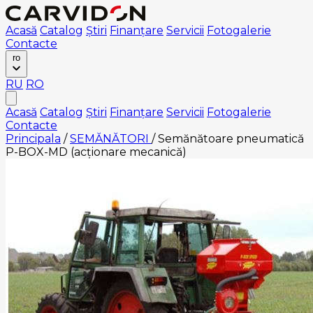
Acasă
Catalog
Știri
Finanțare
Servicii
Fotogalerie
Contacte
ro
RU
RO
Acasă
Catalog
Știri
Finanțare
Servicii
Fotogalerie
Contacte
Principala
/
SEMĂNĂTORI
/
Semănătoare pneumatică
P-BOX-MD (acționare mecanică)