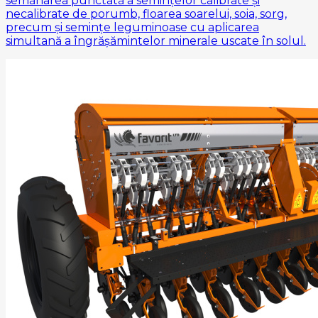
semănarea punctată a semințelor calibrate și
necalibrate de porumb, floarea soarelui, soia, sorg,
precum și semințe leguminoase cu aplicarea
simultană a îngrășămintelor minerale uscate în solul.