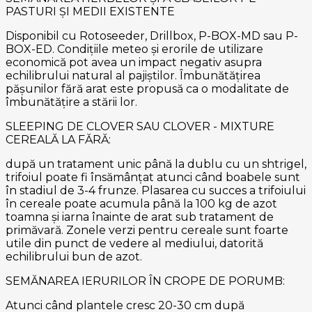
PASTURI ȘI MEDII EXISTENTE
Disponibil cu Rotoseeder, Drillbox, P-BOX-MD sau P-
BOX-ED. Condițiile meteo și erorile de utilizare
economică pot avea un impact negativ asupra
echilibrului natural al pajiștilor. Îmbunătățirea
pășunilor fără arat este propusă ca o modalitate de
îmbunătățire a stării lor.
SLEEPING DE CLOVER SAU CLOVER - MIXTURE
CEREALĂ LA FĂRĂ:
după un tratament unic până la dublu cu un shtrigel,
trifoiul poate fi însămânțat atunci când boabele sunt
în stadiul de 3-4 frunze. Plasarea cu succes a trifoiului
în cereale poate acumula până la 100 kg de azot
toamna și iarna înainte de arat sub tratament de
primăvară. Zonele verzi pentru cereale sunt foarte
utile din punct de vedere al mediului, datorită
echilibrului bun de azot.
SEMĂNAREA IERURILOR ÎN CROPE DE PORUMB:
Atunci când plantele cresc 20-30 cm după