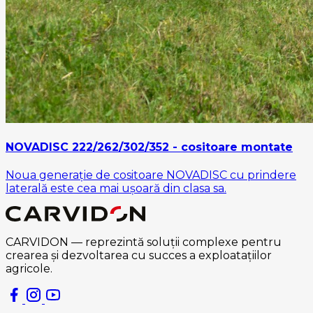
NOVADISC 222/262/302/352 - cositoare montate
Noua generație de cositoare NOVADISC cu prindere
laterală este cea mai ușoară din clasa sa.
CARVIDON — reprezintă soluții complexe pentru
crearea și dezvoltarea cu succes a exploatațiilor
agricole.