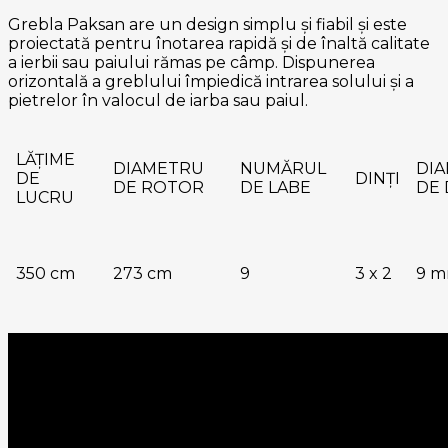
Grebla Paksan are un design simplu și fiabil și este
proiectată pentru înotarea rapidă și de înaltă calitate
a ierbii sau paiului rămas pe câmp. Dispunerea
orizontală a greblului împiedică intrarea solului și a
pietrelor în valocul de iarba sau paiul.
LĂȚIME
DIAMETRU
NUMĂRUL
DI
DE
DINȚI
DE ROTOR
DE LABE
DE 
LUCRU
350 cm
273 cm
9
3 x 2
9 