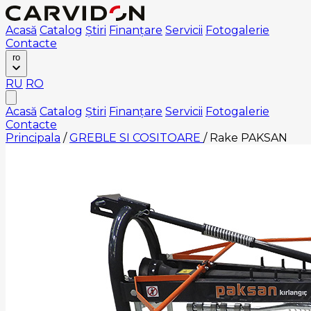
Acasă
Catalog
Știri
Finanțare
Servicii
Fotogalerie
Contacte
ro
RU
RO
Acasă
Catalog
Știri
Finanțare
Servicii
Fotogalerie
Contacte
Principala
/
GREBLE SI COSITOARE
/
Rake PAKSAN