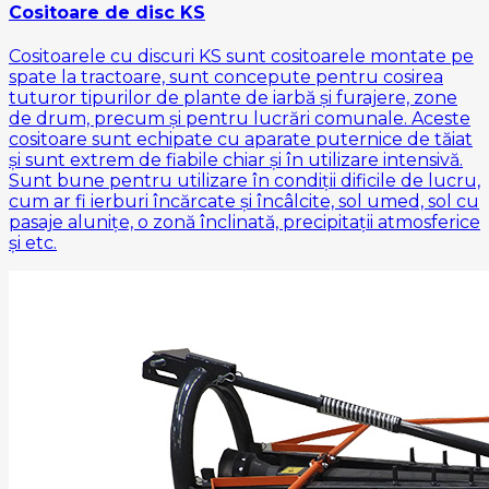
Cositoare de disc KS
Cositoarele cu discuri KS sunt cositoarele montate pe
spate la tractoare, sunt concepute pentru cosirea
tuturor tipurilor de plante de iarbă și furajere, zone
de drum, precum și pentru lucrări comunale. Aceste
cositoare sunt echipate cu aparate puternice de tăiat
și sunt extrem de fiabile chiar și în utilizare intensivă.
Sunt bune pentru utilizare în condiții dificile de lucru,
cum ar fi ierburi încărcate și încâlcite, sol umed, sol cu
​​pasaje alunițe, o zonă înclinată, precipitații atmosferice
și etc.