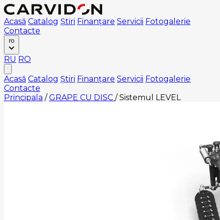
Acasă
Catalog
Știri
Finanțare
Servicii
Fotogalerie
Contacte
ro
RU
RO
Acasă
Catalog
Știri
Finanțare
Servicii
Fotogalerie
Contacte
Principala
/
GRAPE CU DISC
/
Sistemul LEVEL