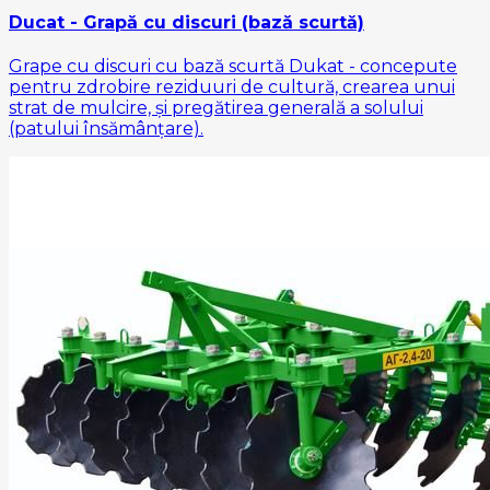
Ducat - Grapă cu discuri (bază scurtă)
Grape cu discuri cu bază scurtă Dukat - concepute
pentru zdrobire reziduuri de cultură, crearea unui
strat de mulcire, și pregătirea generală a solului
(patului însămânțare).