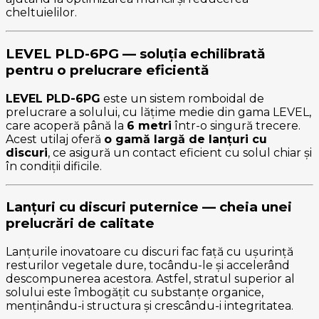
cheltuielilor.
LEVEL PLD-6PG — soluția echilibrată
pentru o prelucrare eficientă
LEVEL PLD-6PG
este un sistem romboidal de
prelucrare a solului, cu lățime medie din gama LEVEL,
care acoperă până la
6 metri
într-o singură trecere.
Acest utilaj oferă
o gamă largă de lanțuri cu
discuri
, ce asigură un contact eficient cu solul chiar și
în condiții dificile.
Lanțuri cu discuri puternice — cheia unei
prelucrări de calitate
Lanțurile inovatoare cu discuri fac față cu ușurință
resturilor vegetale dure, tocându-le și accelerând
descompunerea acestora. Astfel, stratul superior al
solului este îmbogățit cu substanțe organice,
menținându-i structura și crescându-i integritatea.