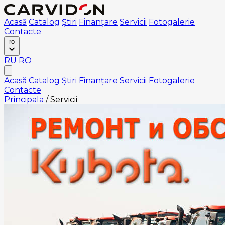
Acasă
Catalog
Știri
Finanțare
Servicii
Fotogalerie
Contacte
ro
RU
RO
Acasă
Catalog
Știri
Finanțare
Servicii
Fotogalerie
Contacte
Principala
/
Servicii