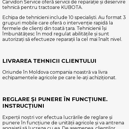
Carvidon Service oferă servicii de reparație și deservire
tehnică pentru tractoare KUBOTA.
Echipa de tehnicieni include 10 specialiști. Au format 3
grupuri mobile care oferă o intervenție rapidă la
fermele de clienți din toată țara. Tehnicienii își
îmbunătățesc în mod regulat abilitățile și sunt
autorizați să efectueze reparații la cel mai înalt nivel.
LIVRAREA TEHNICII CLIENTULUI
Oriunde în Moldova compania noastră va livra
echipamentele agricole pe care le-ați achiziționat.
REGLARE ȘI PUNERE ÎN FUNCȚIUNE.
INSTRUCȚIUNI
Experții noștri vor efectua lucrările de reglare și
punere în funcțiune de unității agricole și va antrena
angajații să lucreze cu ea. De asemenea, clienților