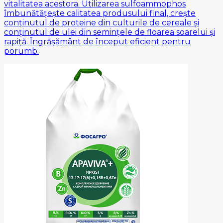
vitalitatea acestora. Utilizarea sulfoammophos
îmbunătățește calitatea produsului final, crește
conținutul de proteine ​​din culturile de cereale și
conținutul de ulei din semințele de floarea soarelui și
rapiță. Îngrășământ de început eficient pentru
porumb.