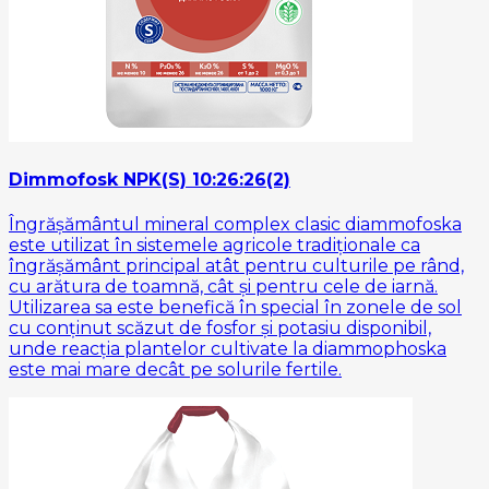
Dimmofosk NPK(S) 10:26:26(2)
Îngrășământul mineral complex clasic diammofoska
este utilizat în sistemele agricole tradiționale ca
îngrășământ principal atât pentru culturile pe rând,
cu arătura de toamnă, cât și pentru cele de iarnă.
Utilizarea sa este benefică în special în zonele de sol
cu ​​conținut scăzut de fosfor și potasiu disponibil,
unde reacția plantelor cultivate la diammophoska
este mai mare decât pe solurile fertile.