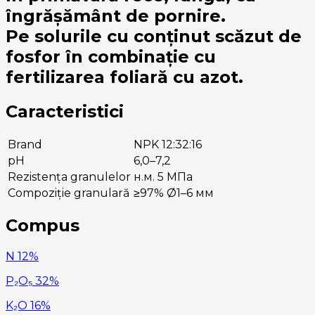
îngrășământ de pornire.
Pe solurile cu conținut scăzut de
fosfor în combinație cu
fertilizarea foliară cu azot.
Caracteristici
Brand
NPK 12:32:16
pH
6,0–7,2
Rezistența granulelor
н.м. 5 МПа
Compoziție granulară
≥97% Ø1–6 мм
Compus
N 12%
P₂O₅ 32%
K₂O 16%