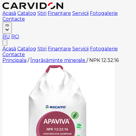
Acasă
Catalog
Știri
Finanțare
Servicii
Fotogalerie
Contacte
ro
RU
RO
Acasă
Catalog
Știri
Finanțare
Servicii
Fotogalerie
Contacte
Principala
/
Îngrășăminte minerale
/
NPK 12:32:16