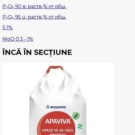
P₂O₅ 90 в. раств.,% от общ.
P₂O₅ 95 ц. раств.,% от общ.
S 1%
MgO 0,3 - 1%
ÎNCĂ ÎN SECȚIUNE