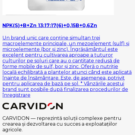
NPK(S)+B+Zn 13:17:17(6)+0,15B+0,6Zn
Un brand unic care conține simultan trei
macroelemente principale, un mezoelement (sulf) și
microelemente (bor și zinc). Îngrășământul este
excelent pentru cultivarea aproape a tuturor
culturilor pe soluri care au o cantitate redusă de
forme mobile de sulf, bor și zinc. Oferă o nutriție
locală echilibrată a plantelor atunci când este aplicată
înainte de însămânțare. Este, de asemenea, potrivit
pentru aplicarea de bază pe sol. * Vânzările acestui
brand sunt posibile după finalizarea procedurilor de
înregistrare
CARVIDON — reprezintă soluții complexe pentru
crearea și dezvoltarea cu succes a exploatațiilor
agricole.