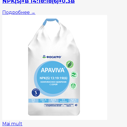
NPK(S)+B 14:18:18(6)+0,3B
Подробнее
→
Mai mult