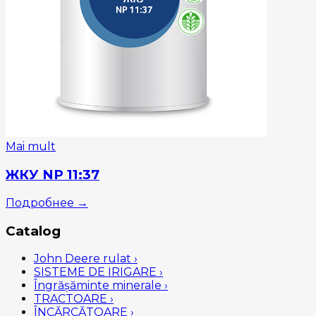
Mai mult
ЖКУ NP 11:37
Подробнее
→
Catalog
John Deere rulat
›
SISTEME DE IRIGARE
›
Îngrășăminte minerale
›
TRACTOARE
›
ÎNCĂRCĂTOARE
›