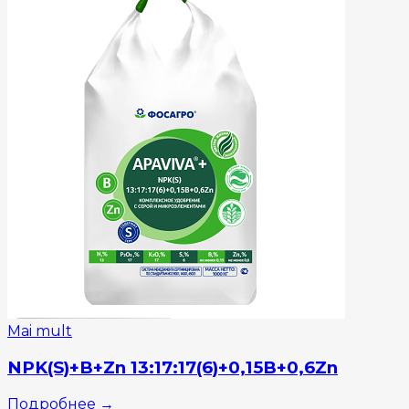
Mai mult
NPK(S)+B+Zn 13:17:17(6)+0,15B+0,6Zn
Подробнее
→