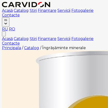
Acasă
Catalog
Știri
Finanțare
Servicii
Fotogalerie
Contacte
ro
RU
RO
Acasă
Catalog
Știri
Finanțare
Servicii
Fotogalerie
Contacte
Principala
/
Catalog
/
Îngrășăminte minerale