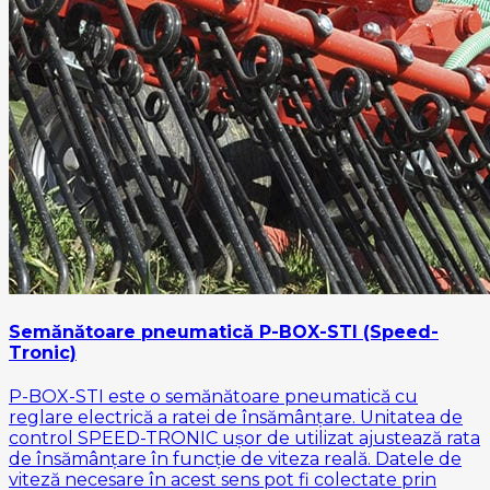
Semănătoare pneumatică P-BOX-STI (Speed-
Tronic)
P-BOX-STI este o semănătoare pneumatică cu
reglare electrică a ratei de însămânțare. Unitatea de
control SPEED-TRONIC ușor de utilizat ajustează rata
de însămânțare în funcție de viteza reală. Datele de
viteză necesare în acest sens pot fi colectate prin