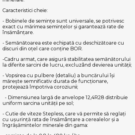
Caracteristici cheie:
- Bobinele de semințe sunt universale, se potrivesc
exact cu mărimea semințelor și garantează rate de
însămânțare.
- Semănătoarea este echipată cu deschizătoare cu
discuri din oțel care conține BOR.
-Cadru armat, care asigură stabilitatea semănătorului
la diferite sarcini de lucru, excluzând devierea unității;
- Vopsirea cu pulbere (detaliu) a buncărului își
mărește semnificativ durata de funcționare,
protejează împotriva coroziunii;
- Dimensiunea largă de anvelope 12,4R28 distribuie
uniform sarcina unității pe sol;
- Cutie de viteze Stepless, care vă permite să reglați
cu ușurință rata de însămânțare a cerealelor și a
îngrășămintelor minerale din gama: