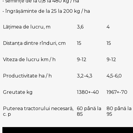
- semințe de la 0,8 la 480 kg / ha
- îngrășăminte de la 25 la 200 kg / ha
Lățimea de lucru, m
3,6
4
Distanța dintre rînduri, cm
15
15
Viteza de lucru km / h
9-12
9-12
Productivitate ha / h
3,2-4,3
4,5-6,0
Greutate kg
1380+-40
1967+-70
Puterea tractorului necesară,
60 până la
80 până la
c. p
85
95